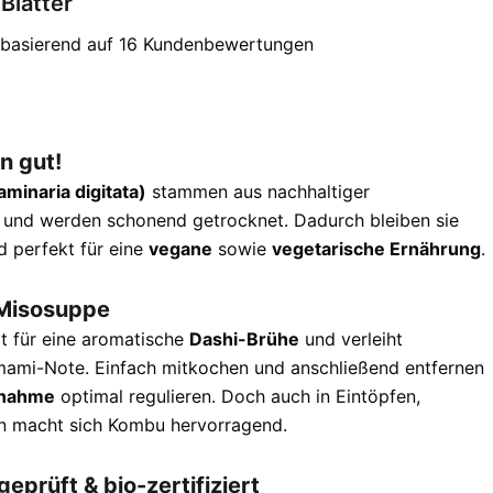
Blätter
 basierend auf
16
Kundenbewertungen
n gut!
minaria digitata)
stammen aus nachhaltiger
 und werden schonend getrocknet. Dadurch bleiben sie
d perfekt für eine
vegane
sowie
vegetarische Ernährung
.
 Misosuppe
t für eine aromatische
Dashi-Brühe
und verleiht
mami-Note. Einfach mitkochen und anschließend entfernen
fnahme
optimal regulieren. Doch auch in Eintöpfen,
en macht sich Kombu hervorragend.
geprüft & bio-zertifiziert