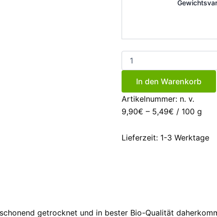
Gewichtsvar
Kombu
Algen
(Kelp)
In den Warenkorb
Blätter
Menge
Artikelnummer:
n. v.
9,90
€
–
5,49
€
/
100
g
Lieferzeit:
1-3 Werktage
et, schonend getrocknet und in bester Bio-Qualität daherk