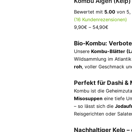
Kombu Algen (Kelp) 
Bewertet mit
5.00
von 5,
(
16
Kundenrezensionen)
9,90
€
–
54,90
€
Bio-Kombu: Verbote
Unsere
Kombu-Blätter (La
Wildsammlung im Atlantik
roh
, voller Geschmack un
Perfekt für Dashi &
Kombu ist die Geheimzuta
Misosuppen
eine tiefe U
– so lässt sich die
Jodau
Reisgerichten oder Salat
Nachhaltiger Kelp – 