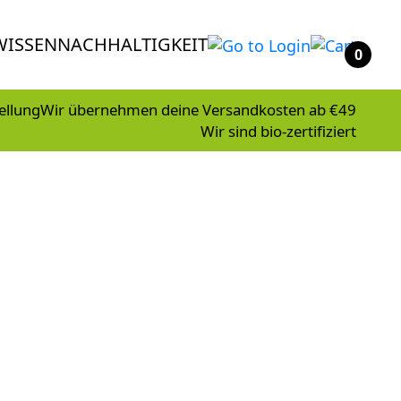
WISSEN
NACHHALTIGKEIT
0
ellung
Wir übernehmen deine Versandkosten ab €49
Wir sind bio-zertifiziert