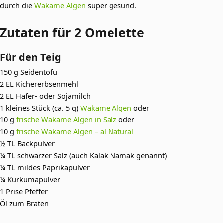
durch die
Wakame Algen
super gesund.
Zutaten für 2 Omelette
Für den Teig
150 g Seidentofu
2 EL Kichererbsenmehl
2 EL Hafer- oder Sojamilch
1 kleines Stück (ca. 5 g)
Wakame Algen
oder
10 g
frische Wakame Algen in Salz
oder
10 g
frische Wakame Algen – al Natural
½ TL Backpulver
¼ TL schwarzer Salz (auch Kalak Namak genannt)
¼ TL mildes Paprikapulver
¼ Kurkumapulver
1 Prise Pfeffer
Öl zum Braten