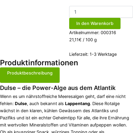
Dulse
Pulver
Algen-
In den Warenkorb
Gewürz
45g
Artikelnummer:
000316
(bio,
21,11
€
/
100
g
roh,
vegan)
Lieferzeit:
1-3 Werktage
Menge
Produktinformationen
Produktbeschreibung
Dulse – die Power-Alge aus dem Atlantik
Wenn es um nährstoffreiche Meeresalgen geht, darf eine nicht
fehlen:
Dulse
, auch bekannt als
Lappentang
. Diese Rotalge
wächst in den klaren, kühlen Gewässern des Atlantiks und
Pazifiks und ist ein echter Geheimtipp für alle, die ihre Ernährung
mit wertvollen Mineralstoffen und Vitaminen aufpeppen wollen.
Ob als knuspriger Snack, würziges Topping oder als