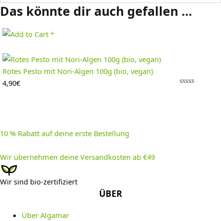
Das könnte dir auch gefallen …
+
Rotes Pesto mit Nori-Algen 100g (bio, vegan)
4,90
€
Bewertet
mit
0
von
5
10 % Rabatt auf deine erste Bestellung
Wir übernehmen deine Versandkosten ab €49
Wir sind bio-zertifiziert
ÜBER
Über Algamar