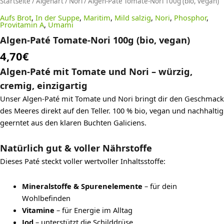
Startseite
/
Algenart
/
Nori
/ Algen-Paté Tomate-Nori 100g (bio, vegan)
Aufs Brot
,
In der Suppe
,
Maritim
,
Mild salzig
,
Nori
,
Phosphor
,
Provitamin A
,
Umami
Algen-Paté Tomate-Nori 100g (bio, vegan)
4,70
€
Algen-Paté mit Tomate und Nori – würzig,
cremig, einzigartig
Unser Algen-Paté mit Tomate und Nori bringt dir den Geschmack
des Meeres direkt auf den Teller. 100 % bio, vegan und nachhaltig
geerntet aus den klaren Buchten Galiciens.
Natürlich gut & voller Nährstoffe
Dieses Paté steckt voller wertvoller Inhaltsstoffe:
Mineralstoffe & Spurenelemente
– für dein
Wohlbefinden
Vitamine
– für Energie im Alltag
Jod
– unterstützt die Schilddrüse