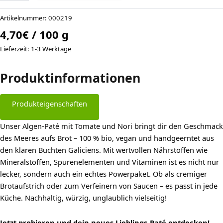
Tomate-
Nori
Artikelnummer:
000219
100g
4,70
€
/
100
g
(bio,
vegan)
Lieferzeit:
1-3 Werktage
Menge
Produktinformationen
Produkteigenschaften
Unser Algen-Paté mit Tomate und Nori bringt dir den Geschmack
des Meeres aufs Brot – 100 % bio, vegan und handgeerntet aus
den klaren Buchten Galiciens. Mit wertvollen Nährstoffen wie
Mineralstoffen, Spurenelementen und Vitaminen ist es nicht nur
lecker, sondern auch ein echtes Powerpaket. Ob als cremiger
Brotaufstrich oder zum Verfeinern von Saucen – es passt in jede
Küche. Nachhaltig, würzig, unglaublich vielseitig!
Jetzt probieren und dein neues Lieblings-Paté entdecken!