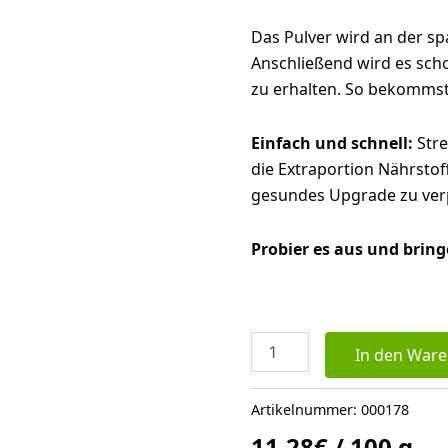
Das Pulver wird an der sp
Anschließend wird es sch
zu erhalten. So bekommst 
Einfach und schnell:
Stre
die Extraportion Nährstoff
gesundes Upgrade zu ver
Probier es aus und bring
Meeresspaghetti
In den War
Pulver
Algen-
Gewürz
Artikelnummer:
000178
70g
11,28
€
/
100
g
(bio,