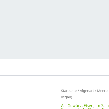
Startseite
/
Algenart
/
Meeres
vegan)
Als Gewürz
,
Eisen
,
Im Sala