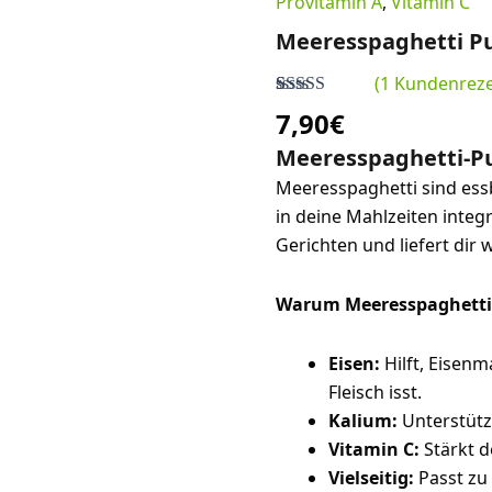
Provitamin A
,
Vitamin C
Meeresspaghetti Pul
(
1
Kundenreze
Bewertet mit
1
7,90
€
5.00
von 5,
basierend auf
Meeresspaghetti-Pu
Kundenbewertung
Meeresspaghetti sind essb
in deine Mahlzeiten integ
Gerichten und liefert dir 
Warum Meeresspaghetti-Pu
Eisen:
Hilft, Eisen
Fleisch isst.
Kalium:
Unterstütz
Vitamin C:
Stärkt 
Vielseitig:
Passt zu