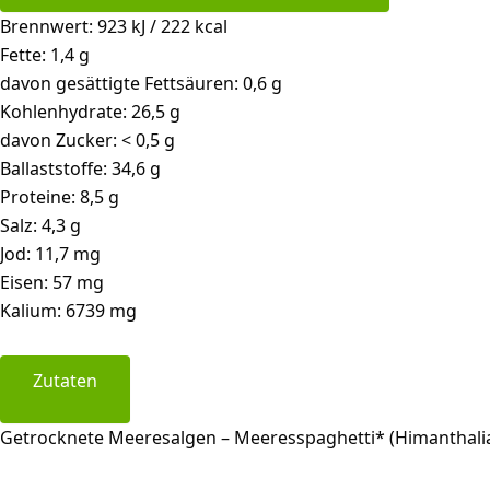
Brennwert: 923 kJ / 222 kcal
Fette: 1,4 g
davon gesättigte Fettsäuren: 0,6 g
Kohlenhydrate: 26,5 g
davon Zucker: < 0,5 g
Ballaststoffe: 34,6 g
Proteine: 8,5 g
Salz: 4,3 g
Jod: 11,7 mg
Eisen: 57 mg
Kalium: 6739 mg
Zutaten
Getrocknete Meeresalgen – Meeresspaghetti* (Himanthalia