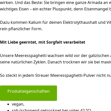
wirken. Und das Beste: Sie bringen eine ganze Armada an wer
wichtiges Eisen – ein echter Pluspunkt, denn Eisenmangel be
Dazu kommen Kalium für deinen Elektrolythaushalt und Vit
rein pflanzlicher Form.
Mit Liebe geerntet, mit Sorgfalt verarbeitet
Unsere Meeresspaghetti wachsen wild vor der galizischen 
seine natürlichen Zyklen. Danach trocknen wir sie bei max
So steckt in jedem Streuer Meeresspaghetti-Pulver nicht n
Produkteigenschaften
vegan,
roh (schonend getrocknet bei unter 42 °C),