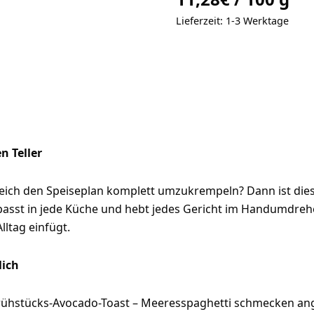
roh,
Lieferzeit:
1-3 Werktage
vegan)
Menge
n Teller
 gleich den Speiseplan komplett umzukrempeln? Dann ist di
asst in jede Küche und hebt jedes Gericht im Handumdrehen
ltag einfügt.
lich
 Frühstücks-Avocado-Toast – Meeresspaghetti schmecken an