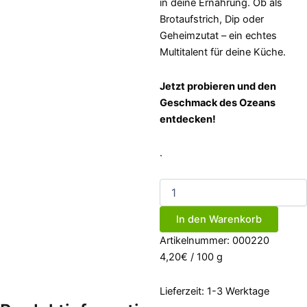
in deine Ernährung. Ob als
Brotaufstrich, Dip oder
Geheimzutat – ein echtes
Multitalent für deine Küche.
Jetzt probieren und den
Geschmack des Ozeans
entdecken!
.
Algen-
Paté
Shiitake-
In den Warenkorb
Meeresspaghetti
100g
Artikelnummer:
000220
(bio,
4,20
€
/
100
g
vegan)
Menge
Lieferzeit:
1-3 Werktage