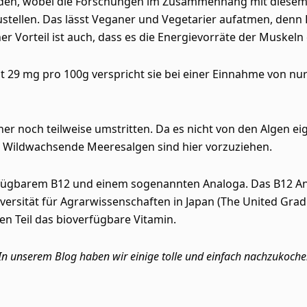
 finden, wobei die Forschungen im Zusammenhang mit diesem
ustellen. Das lässt Veganer und Vegetarier aufatmen, denn
her Vorteil ist auch, dass es die Energievorräte der Muskel
Mit 29 mg pro 100g verspricht sie bei einer Einnahme von n
sher noch teilweise umstritten. Da es nicht von den Algen
. Wildwachsende Meeresalgen sind hier vorzuziehen.
fügbarem B12 und einem sogenannten Analoga. Das B12 Anal
rsität für Agrarwissenschaften in Japan (The United Graduat
en Teil das bioverfügbare Vitamin.
In unserem Blog haben wir einige tolle und einfach nachzukoch